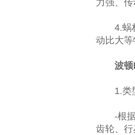
力强、传
4.蜗杆
动比大等
波顿
1.类
-根据
齿轮、行