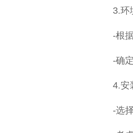
3.环
-根据工
-确定
4.安
-选择