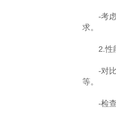
-考虑
求。
2.性
-对比
等。
-检查