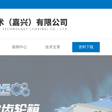
新闻中心
技术文章
资料下载