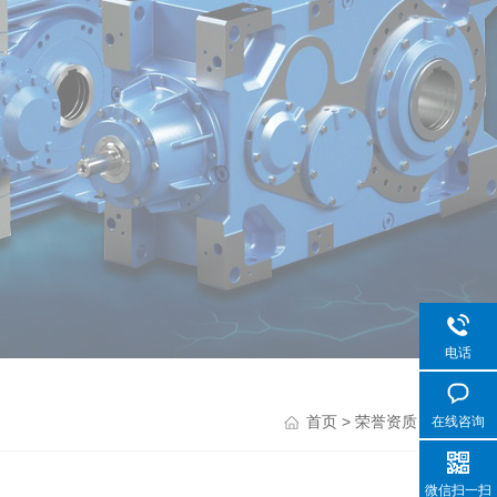
电话
> 荣誉资质
在线咨询
首页
微信扫一扫