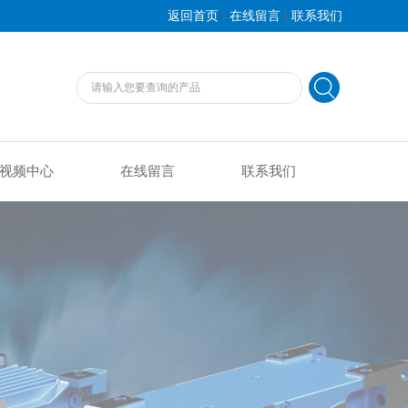
|
|
返回首页
在线留言
联系我们
视频中心
在线留言
联系我们