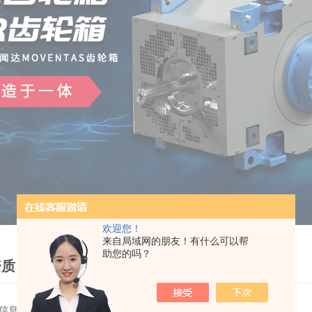
欢迎您！
来自局域网的朋友！有什么可以帮
助您的吗？
资质
信息