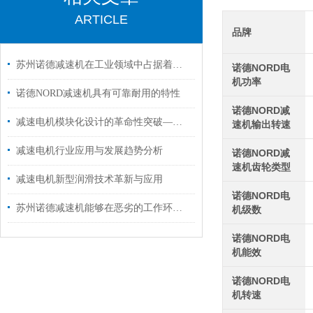
ARTICLE
品牌
苏州诺德减速机在工业领域中占据着重要地位
诺德NORD电
机功率
诺德NORD减速机具有可靠耐用的特性
诺德NORD减
减速电机模块化设计的革命性突破——以诺德UNICASE技术为例
速机输出转速
减速电机行业应用与发展趋势分析
诺德NORD减
速机齿轮类型
减速电机新型润滑技术革新与应用
诺德NORD电
苏州诺德减速机能够在恶劣的工作环境下长期稳定运行
机级数
诺德NORD电
机能效
诺德NORD电
机转速