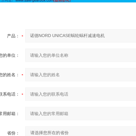
产品：
您的单位：
您的姓名：
联系电话：
常用邮箱：
省份：