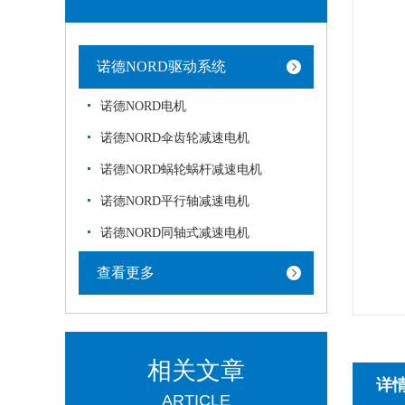
诺德NORD驱动系统
诺德NORD电机
诺德NORD伞齿轮减速电机
诺德NORD蜗轮蜗杆减速电机
诺德NORD平行轴减速电机
诺德NORD同轴式减速电机
查看更多
相关文章
详
ARTICLE