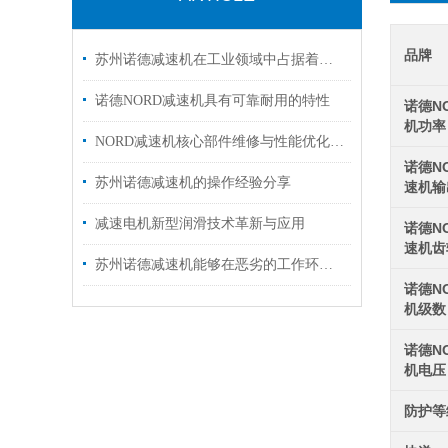
品牌
苏州诺德减速机在工业领域中占据着重要地位
诺德NORD减速机具有可靠耐用的特性
诺德N
机功率
NORD减速机核心部件维修与性能优化实战手册
诺德N
苏州诺德减速机的操作经验分享
速机输
减速电机新型润滑技术革新与应用
诺德N
速机齿
苏州诺德减速机能够在恶劣的工作环境下长期稳定运行
诺德N
机级数
诺德N
机电压
防护等