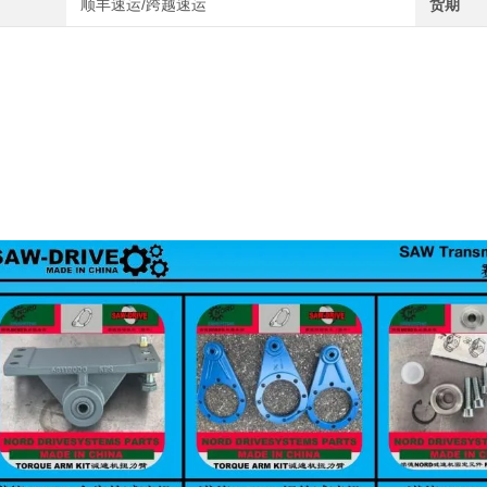
顺丰速运/跨越速运
货期