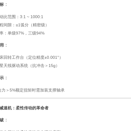
：
标
动比范围：3:1 ~ 1000:1
程间隙：≤1弧分（精密级）
率：单级97%，三级94%
：
用
床回转工作台（定位精度±0.001°）
星天线驱动系统（抗冲击＞15g）
：
示
向力＞5%额定扭矩时需加装支撑轴承
减速机：柔性传动的革命者
：
破