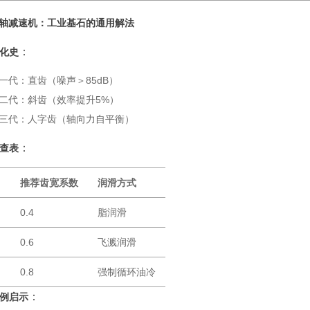
轴减速机：工业基石的通用解法
：
化史
一代：直齿（噪声＞85dB）
二代：斜齿（效率提升5%）
三代：人字齿（轴向力自平衡）
：
查表
)
推荐齿宽系数
润滑方式
0.4
脂润滑
0.6
飞溅润滑
0.8
强制循环油冷
：
例启示