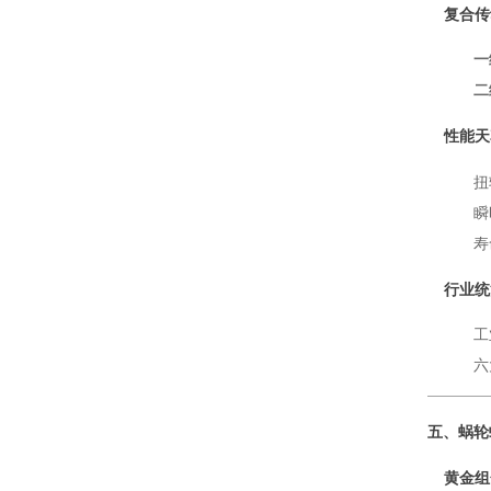
复合传
一
二
性能天
扭
瞬
寿
行业统
工
六
五、蜗轮
黄金组