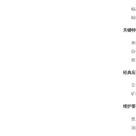
蜗
蜗
关键特
单
自
效
经典应
立
矿
维护要
禁
油