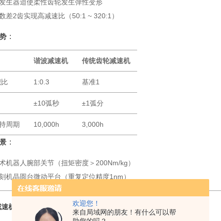
发生器迫使柔性齿轮发生弹性变形
数差2齿实现高减速比（50:1 ~ 320:1）
：
势
谐波减速机
传统齿轮减速机
积比
1:0.3
基准1
±10弧秒
±1弧分
持周期
10,000h
3,000h
：
景
术机器人腕部关节（扭矩密度＞200Nm/kg）
刻机晶圆台微动平台（重复定位精度1nm）
欢迎您！
减速机：重载机器人的核心关节
来自局域网的朋友！有什么可以帮