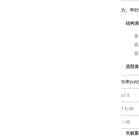
六、平行
结构演
第
第
第
选型速
功率(kW
≤7.5
7.5-45
＞45
失败案