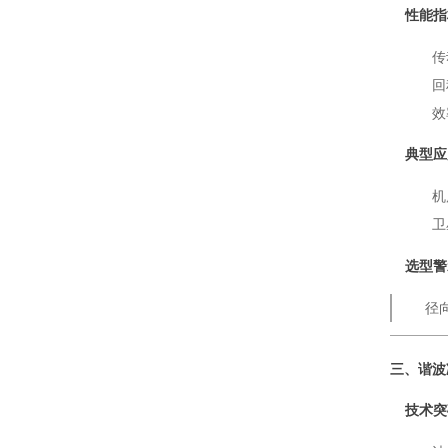
性能指
传
回
效
典型应
机
卫
选型警
径
三、谐波
技术突