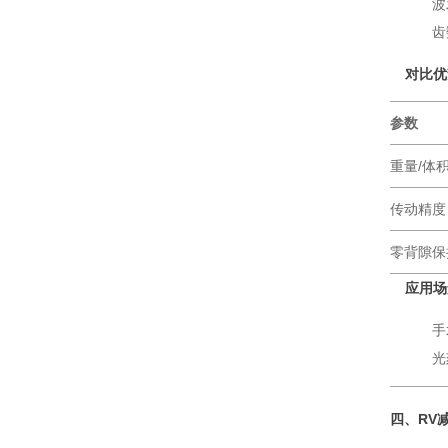
波
齿
对比优
参数
重量/体
传动精度
零背隙保
应用场
手
光
四、RV