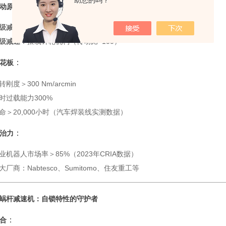
助您的吗？
：
动原理
级减速
：渐开线行星齿轮（传动比≈10）
级减速
：摆线针轮机构（传动比≈100）
：
花板
转刚度＞300 Nm/arcmin
时过载能力300%
命＞20,000小时（汽车焊装线实测数据）
：
治力
业机器人市场率＞85%（2023年CRIA数据）
大厂商：Nabtesco、Sumitomo、住友重工等
蜗杆减速机：自锁特性的守护者
：
合