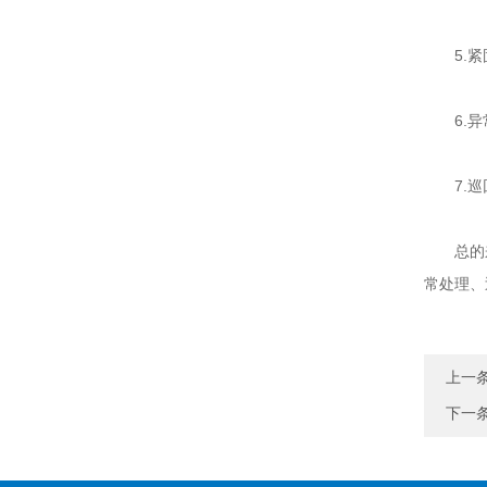
5.紧固
6.异常
7.巡回
总的
常处理、
上一
下一